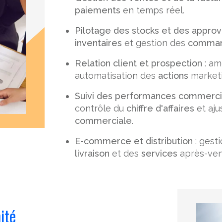
paiements
en temps réel.
Pilotage des stocks et des appro
inventaires
et gestion des
comma
Relation client et prospection
: am
automatisation des
actions
marketi
Suivi des performances commerci
contrôle du
chiffre d'affaires
et aju
commerciale
.
E-commerce et distribution
: gest
livraison
et des
services
après-ven
ité