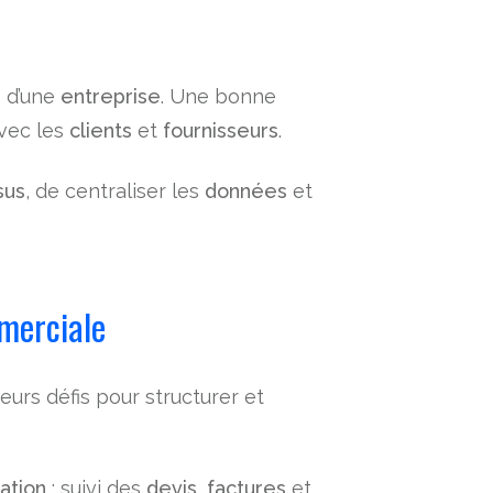
é d’une
entreprise
. Une bonne
avec les
clients
et
fournisseurs
.
sus
, de centraliser les
données
et
merciale
eurs défis pour structurer et
:
ation
: suivi des
devis
,
factures
et